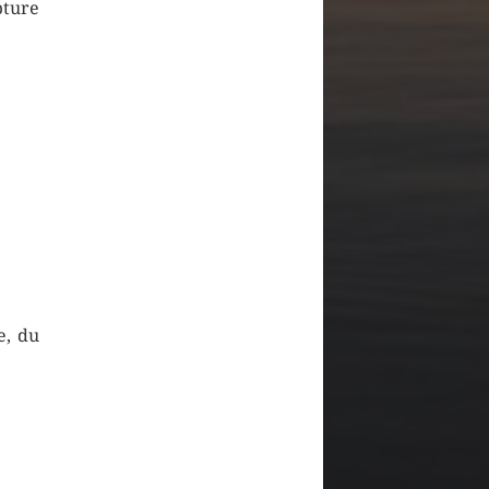
pture
e, du