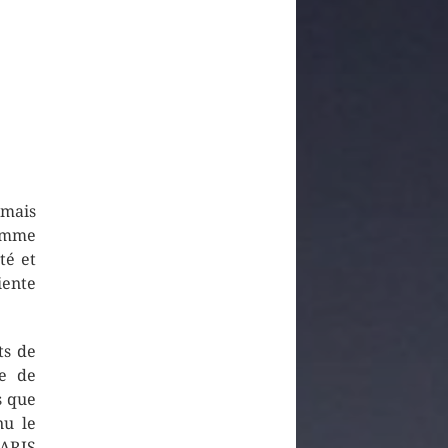
 mais
comme
té et
iente
ts de
pe de
s que
nu le
PARIS