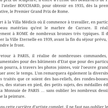
 l’atelier BOUCHARD, pour obtenir en 1935, dès la pre
ative, le Premier Grand Prix de Rome.
art à la Villa Médicis où il commence à travailler, en partic
eau matériau qu’est le marbre de Carrare. Il réal
ement à ROME de nombreux bronzes très typiques. Il 
ter la Ville Eternelle en 1939, avant la fin du séjour prévu,
indre le front.
etour à PARIS, il réalise de nombreuses commandes,
mentales pour des bâtiments d’Etat que pour des particu
’on pourra, à travers les photos jointes, voir l’oeuvre grand
uer avec le temps. L’on remarquera également la diversit
ts traités que ce soient des bas-reliefs, des rondes-bosses
es, des statues en pied, des petits sujets, des médailles éd
la Monnaie de PARIS … sans oublier les nombreux dessi
 la peinture.
ans cette carrière d’artiste complet, il ne faut pas oublier le