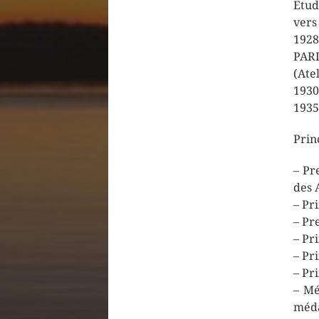
Etud
vers
1928
PAR
(Ate
1930
1935
Prin
– Pr
des 
– Pr
– Pr
– Pr
– Pr
– Pr
– Mé
méda