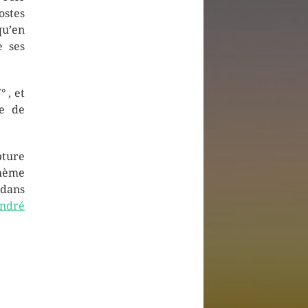
ostes
qu’en
e ses
 , et
ée de
pture
thème
 dans
André