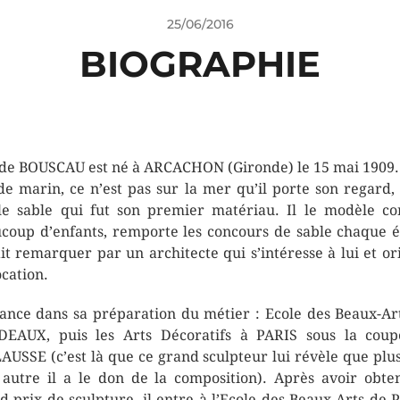
25/06/2016
BIOGRAPHIE
de BOUSCAU est né à ARCACHON (Gironde) le 15 mai 1909.
 de marin, ce n’est pas sur la mer qu’il porte son regard,
le sable qui fut son premier matériau. Il le modèle 
coup d’enfants, remporte les concours de sable chaque é
ait remarquer par un architecte qui s’intéresse à lui et or
ocation.
vance dans sa préparation du métier : Ecole des Beaux-Ar
EAUX, puis les Arts Décoratifs à PARIS sous la cou
AUSSE (c’est là que ce grand sculpteur lui révèle que plu
 autre il a le don de la composition). Après avoir obte
d prix de sculpture, il entre à l’Ecole des Beaux-Arts de 