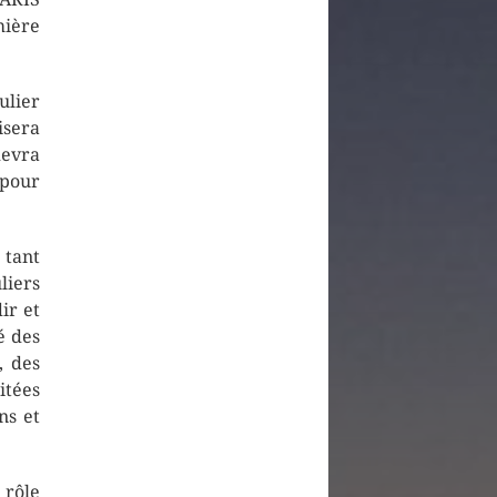
mière
ulier
isera
devra
 pour
 tant
liers
ir et
é des
, des
itées
ns et
 rôle