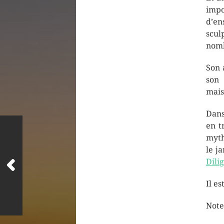
impo
d’en
scul
nomb
Son 
son 
mais
Dans
en t
myth
le j
Dili
Il e
Note