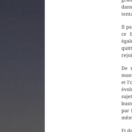
dans
tent
Il p
ce b
égal
quit
rejo
De r
monu
et l
évol
suje
bust
par 
même
Et d