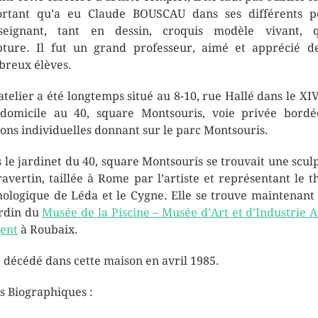
rtant qu’a eu Claude BOUSCAU dans ses différents p
seignant, tant en dessin, croquis modèle vivant, 
pture. Il fut un grand professeur, aimé et apprécié d
reux élèves.
atelier a été longtemps situé au 8-10, rue Hallé dans le XIV°
domicile au 40, square Montsouris, voie privée bord
ons individuelles donnant sur le parc Montsouris.
 le jardinet du 40, square Montsouris se trouvait une scul
ravertin, taillée à Rome par l’artiste et représentant le 
ologique de Léda et le Cygne. Elle se trouve maintenant
ardin du
Musée de la Piscine – Musée d’Art et d’Industrie 
gent
à Roubaix.
st décédé dans cette maison en avril 1985.
s Biographiques :