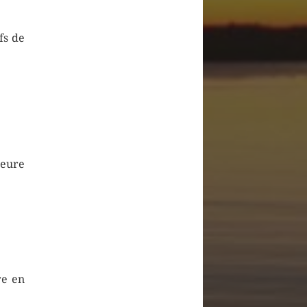
fs de
ieure
re en