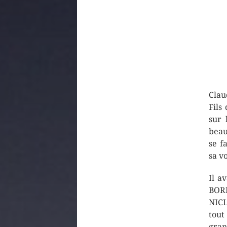
Clau
Fils
sur 
beau
se f
sa v
Il a
BORD
NICL
tout
gran